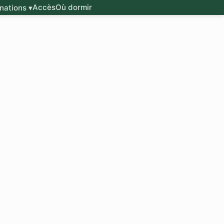
Accès
Où dormir
nations ▾