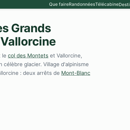
Que faire
Randonnées
Télécabine
Desti
des Grands
Vallorcine
t le
col des Montets
et Vallorcine,
célèbre glacier. Village d'alpinisme
allorcine : deux arrêts de
Mont-Blanc