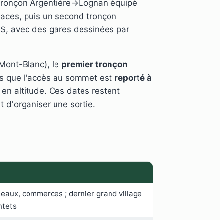
r tronçon Argentière→Lognan équipé
laces, puis un second tronçon
S, avec des gares dessinées par
 Mont-Blanc), le
premier tronçon
is que l'accès au sommet est
reporté à
 en altitude. Ces dates restent
nt d'organiser une sortie.
eaux, commerces ; dernier grand village
ntets