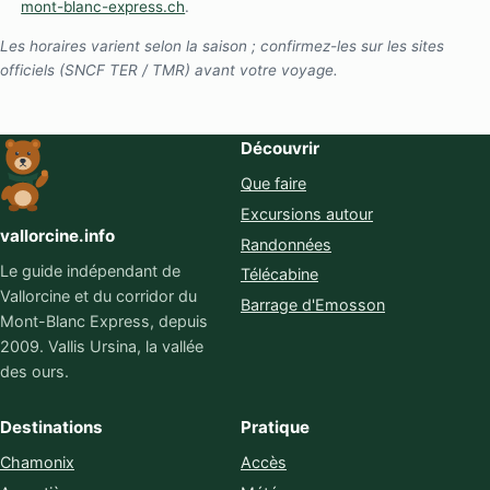
mont-blanc-express.ch
.
Les horaires varient selon la saison ; confirmez-les sur les sites
officiels (SNCF TER / TMR) avant votre voyage.
Découvrir
Que faire
Excursions autour
vallorcine.info
Randonnées
Le guide indépendant de
Télécabine
Vallorcine et du corridor du
Barrage d'Emosson
Mont-Blanc Express, depuis
2009. Vallis Ursina, la vallée
des ours.
Destinations
Pratique
Chamonix
Accès