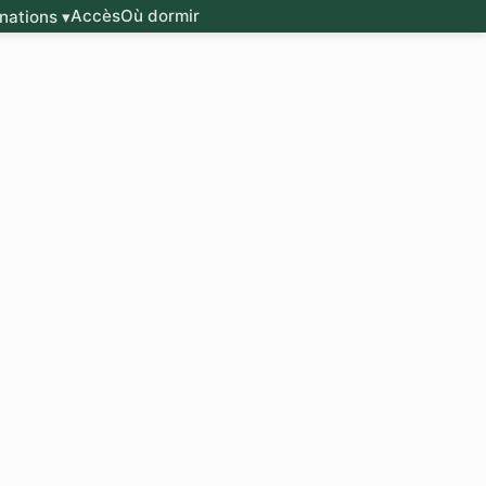
Accès
Où dormir
nations ▾