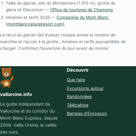
Taille du glacier, site du Montenvers (1 913 m), grotte de
glace et Glaciorium —
Office de tourisme de Chamonix
.
Horaires et tarifs 2026 —
Compagnie du Mont-Blanc
(montblancnaturalresort.com)
.
Le recul du glacier fait évoluer chaque année le nombre de
marches et l'accès à la grotte ; horaires et tarifs susceptibles de
changer. Confirmez l'ouverture du jour avant de monter.
Découvrir
Que faire
Excursions autour
vallorcine.info
Randonnées
Le guide indépendant de
Télécabine
Vallorcine et du corridor du
Barrage d'Emosson
Mont-Blanc Express, depuis
2009. Vallis Ursina, la vallée
des ours.