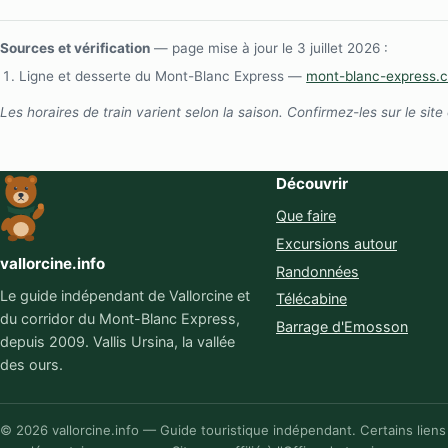
Sources et vérification
— page mise à jour le 3 juillet 2026 :
Ligne et desserte du Mont-Blanc Express —
mont-blanc-express.
Les horaires de train varient selon la saison. Confirmez-les sur le site
Découvrir
Que faire
Excursions autour
vallorcine.info
Randonnées
Le guide indépendant de Vallorcine et
Télécabine
du corridor du Mont-Blanc Express,
Barrage d'Emosson
depuis 2009. Vallis Ursina, la vallée
des ours.
© 2026 vallorcine.info — Guide touristique indépendant. Certains liens 