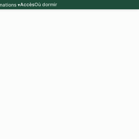
Accès
Où dormir
nations ▾