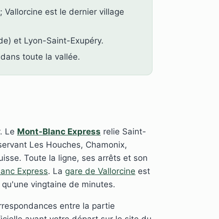
Vallorcine est le dernier village
de) et Lyon-Saint-Exupéry.
 dans toute la vallée.
r. Le
Mont-Blanc Express
relie Saint-
sservant Les Houches, Chamonix,
isse. Toute la ligne, ses arrêts et son
anc Express
. La
gare de Vallorcine
est
 qu'une vingtaine de minutes.
orrespondances entre la partie
icielle avant votre départ sur le site du