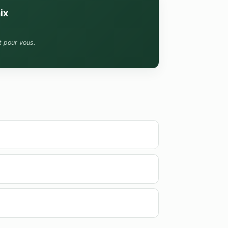
ix
t pour vous.