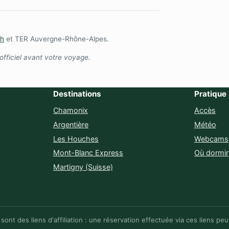
ch
et TER Auvergne-Rhône-Alpes.
 officiel avant votre voyage.
Destinations
Pratique
Chamonix
Accès
Argentière
Météo
Les Houches
Webcams
Mont-Blanc Express
Où dormir
Martigny (Suisse)
sont des liens d'affiliation : une réservation effectuée via ces liens p