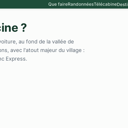
Que faire
Randonnées
Télécabine
Desti
ine ?
oiture, au fond de la vallée de
ns, avec l'atout majeur du village :
nc Express.