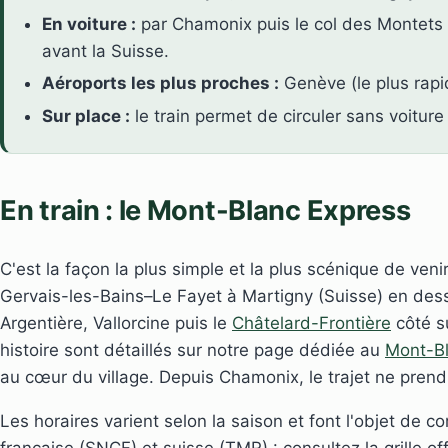
En voiture :
par Chamonix puis le col des Montets ; 
avant la Suisse.
Aéroports les plus proches :
Genève (le plus rapi
Sur place :
le train permet de circuler sans voiture
En train : le Mont-Blanc Express
C'est la façon la plus simple et la plus scénique de veni
Gervais-les-Bains–Le Fayet à Martigny (Suisse) en de
Argentière, Vallorcine puis le
Châtelard-Frontière
côté su
histoire sont détaillés sur notre page dédiée au
Mont-Bl
au cœur du village. Depuis Chamonix, le trajet ne prend
Les horaires varient selon la saison et font l'objet de c
française (SNCF) et suisse (TMR) : consultez la grille off