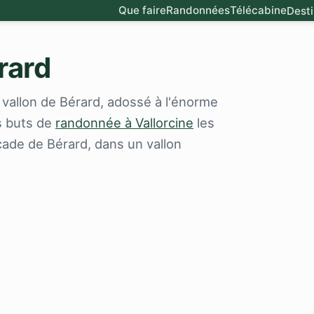
Que faire
Randonnées
Télécabine
Desti
rard
u vallon de Bérard, adossé à l'énorme
s buts de
randonnée à Vallorcine
les
cade de Bérard, dans un vallon