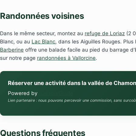
Randonnées voisines
Dans le même secteur, montez au
refuge de Loriaz
(2 0
Blanc, ou au
Lac Blanc
, dans les Aiguilles Rouges. Plus 
Barberine
offre une balade facile au pied du barrage d
sur notre page
randonnées à Vallorcine
.
Réserver une activité dans la vallée de Chamon
Powered by
GetYourGuide
Lien partenaire : nous pouvons percevoir une commission, sans surcoû
Questions fréquentes