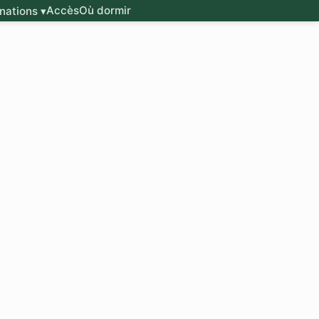
Accès
Où dormir
nations ▾