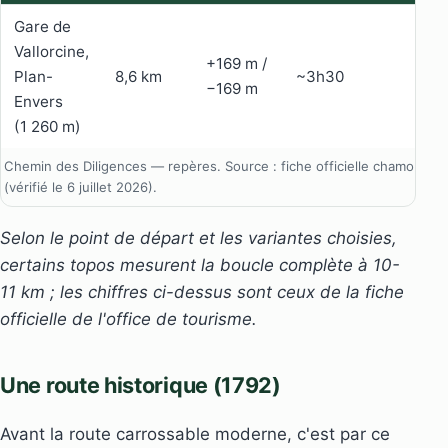
Gare de
Vallorcine,
+169 m /
Faci
Plan-
8,6 km
~3h30
−169 m
fami
Envers
(1 260 m)
Chemin des Diligences — repères. Source : fiche officielle chamonix.
(vérifié le 6 juillet 2026).
Selon le point de départ et les variantes choisies,
certains topos mesurent la boucle complète à 10-
11 km ; les chiffres ci-dessus sont ceux de la fiche
officielle de l'office de tourisme.
Une route historique (1792)
Avant la route carrossable moderne, c'est par ce