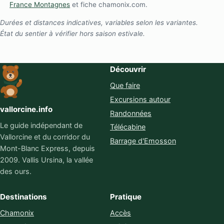
France Montagnes
et fiche chamonix.com.
Durées et distances indicatives, variables selon les variantes.
État du sentier à vérifier hors saison estivale.
Découvrir
Que faire
Excursions autour
vallorcine.info
Randonnées
Le guide indépendant de
Télécabine
Vallorcine et du corridor du
Barrage d'Emosson
Mont-Blanc Express, depuis
2009. Vallis Ursina, la vallée
des ours.
Destinations
Pratique
Chamonix
Accès