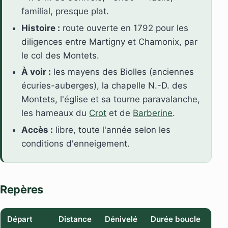
familial, presque plat.
Histoire :
route ouverte en 1792 pour les
diligences entre Martigny et Chamonix, par
le col des Montets.
À voir :
les mayens des Biolles (anciennes
écuries-auberges), la chapelle N.-D. des
Montets, l'église et sa tourne paravalanche,
les hameaux du
Crot
et de
Barberine
.
Accès :
libre, toute l'année selon les
conditions d'enneigement.
Repères
Départ
Distance
Dénivelé
Durée boucle
Niv