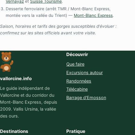
Vernayaz
et
Suisse Tourisme
.
Desserte ferroviaire (arrêt TMR / Mont-Blanc Express,
montée vers la vallée du Trient) —
Mont-Blanc Express
.
Saison, horaires et tarifs des gorges susceptibles d'évoluer :
confirmez sur les sites officiels avant votre visite.
Découvrir
Que faire
Excursions autour
vallorcine.info
Randonnées
Le guide indépendant de
Télécabine
Vallorcine et du corridor du
Barrage d'Emosson
Mont-Blanc Express, depuis
2009. Vallis Ursina, la vallée
des ours.
Destinations
Pratique