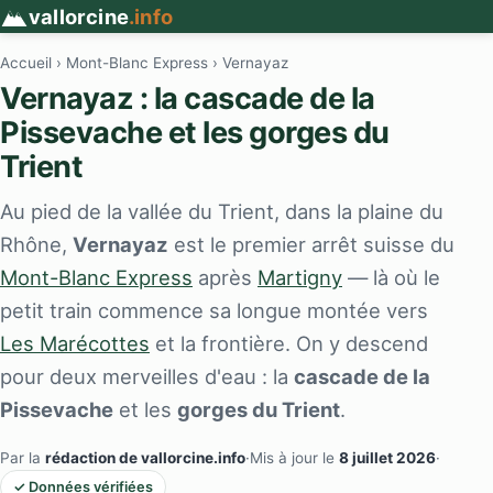
vallorcine
.info
Accueil
›
Mont-Blanc Express
› Vernayaz
Vernayaz : la cascade de la
Pissevache et les gorges du
Trient
Au pied de la vallée du Trient, dans la plaine du
Rhône,
Vernayaz
est le premier arrêt suisse du
Mont-Blanc Express
après
Martigny
— là où le
petit train commence sa longue montée vers
Les Marécottes
et la frontière. On y descend
pour deux merveilles d'eau : la
cascade de la
Pissevache
et les
gorges du Trient
.
Par la
rédaction de vallorcine.info
·
Mis à jour le
8 juillet 2026
·
✓ Données vérifiées