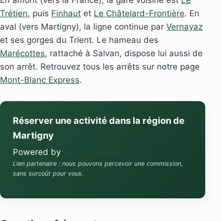
Trétien
, puis
Finhaut
et
Le Châtelard-Frontière
. En
aval (vers Martigny), la ligne continue par
Vernayaz
et ses gorges du Trient. Le hameau des
Marécottes
, rattaché à Salvan, dispose lui aussi de
son arrêt. Retrouvez tous les arrêts sur notre page
Mont-Blanc Express
.
Réserver une activité dans la région de
Martigny
Powered by
GetYourGuide
Lien partenaire : nous pouvons percevoir une commission,
sans surcoût pour vous.