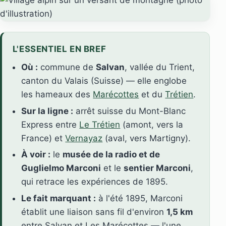
L'ESSENTIEL EN BREF
Où :
commune de
Salvan
, vallée du Trient,
canton du Valais (Suisse) — elle englobe
les hameaux des
Marécottes
et du
Trétien
.
Sur la ligne :
arrêt suisse du Mont-Blanc
Express entre
Le Trétien
(amont, vers la
France) et
Vernayaz
(aval, vers Martigny).
À voir :
le
musée de la radio et de
Guglielmo Marconi
et le
sentier Marconi
,
qui retrace les expériences de 1895.
Le fait marquant :
à l'été 1895, Marconi
établit une liaison sans fil d'environ
1,5 km
entre Salvan et Les Marécottes — l'une