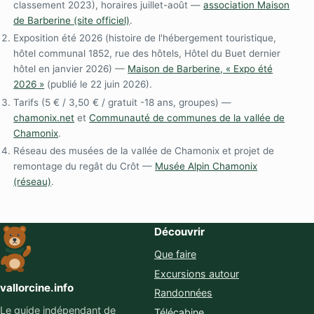
classement 2023), horaires juillet-août —
association Maison
de Barberine (site officiel)
.
Exposition été 2026 (histoire de l'hébergement touristique,
hôtel communal 1852, rue des hôtels, Hôtel du Buet dernier
hôtel en janvier 2026) —
Maison de Barberine, « Expo été
2026 »
(publié le 22 juin 2026).
Tarifs (5 € / 3,50 € / gratuit -18 ans, groupes) —
chamonix.net
et
Communauté de communes de la vallée de
Chamonix
.
Réseau des musées de la vallée de Chamonix et projet de
remontage du regât du Crôt —
Musée Alpin Chamonix
(réseau)
.
Découvrir
Que faire
Excursions autour
vallorcine.info
Randonnées
Le guide indépendant de
Télécabine