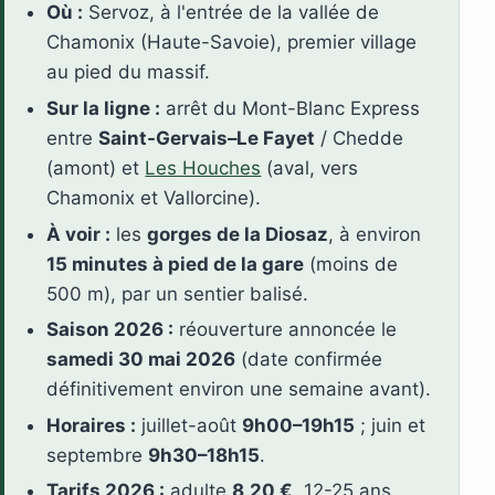
Où :
Servoz, à l'entrée de la vallée de
Chamonix (Haute-Savoie), premier village
au pied du massif.
Sur la ligne :
arrêt du Mont-Blanc Express
entre
Saint-Gervais–Le Fayet
/ Chedde
(amont) et
Les Houches
(aval, vers
Chamonix et Vallorcine).
À voir :
les
gorges de la Diosaz
, à environ
15 minutes à pied de la gare
(moins de
500 m), par un sentier balisé.
Saison 2026 :
réouverture annoncée le
samedi 30 mai 2026
(date confirmée
définitivement environ une semaine avant).
Horaires :
juillet-août
9h00–19h15
; juin et
septembre
9h30–18h15
.
Tarifs 2026 :
adulte
8,20 €
, 12-25 ans