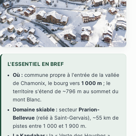
L'ESSENTIEL EN BREF
Où :
commune propre à l'entrée de la vallée
de Chamonix, le bourg vers
1 000 m
; le
territoire s'étend de ~796 m au sommet du
mont Blanc.
Domaine skiable :
secteur
Prarion-
Bellevue
(relié à Saint-Gervais), ~55 km de
pistes entre 1 000 et 1 900 m.
La Kandahar :
la « Verte des Houches »,