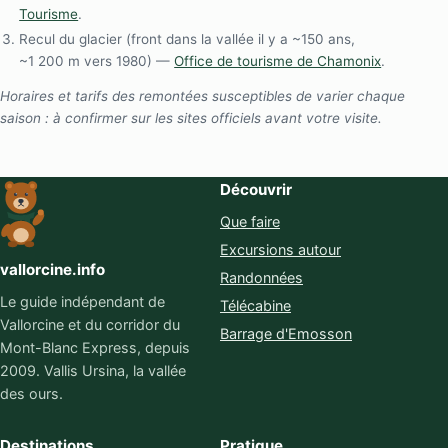
Tourisme
.
Recul du glacier (front dans la vallée il y a ~150 ans,
~1 200 m vers 1980) —
Office de tourisme de Chamonix
.
Horaires et tarifs des remontées susceptibles de varier chaque
saison : à confirmer sur les sites officiels avant votre visite.
Découvrir
Que faire
Excursions autour
vallorcine.info
Randonnées
Le guide indépendant de
Télécabine
Vallorcine et du corridor du
Barrage d'Emosson
Mont-Blanc Express, depuis
2009. Vallis Ursina, la vallée
des ours.
Destinations
Pratique