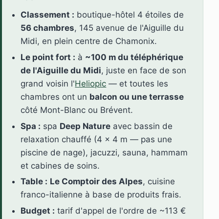
Classement :
boutique-hôtel 4 étoiles de
56 chambres
, 145 avenue de l'Aiguille du
Midi, en plein centre de Chamonix.
Le point fort :
à
~100 m du téléphérique
de l'Aiguille du Midi
, juste en face de son
grand voisin l'
Heliopic
— et toutes les
chambres ont un
balcon ou une terrasse
côté Mont-Blanc ou Brévent.
Spa :
spa
Deep Nature
avec bassin de
relaxation chauffé (4 × 4 m — pas une
piscine de nage), jacuzzi, sauna, hammam
et cabines de soins.
Table :
Le Comptoir des Alpes
, cuisine
franco-italienne à base de produits frais.
Budget :
tarif d'appel de l'ordre de ~113 €