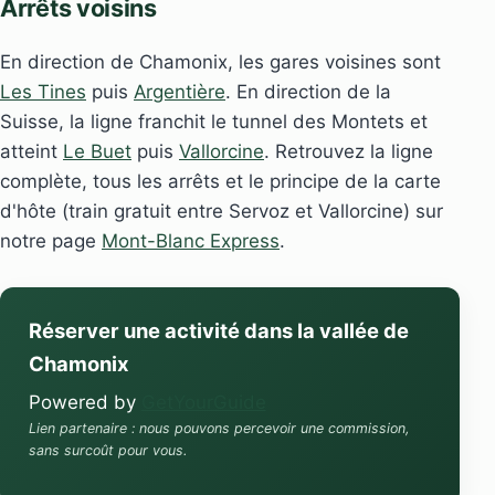
Arrêts voisins
En direction de Chamonix, les gares voisines sont
Les Tines
puis
Argentière
. En direction de la
Suisse, la ligne franchit le tunnel des Montets et
atteint
Le Buet
puis
Vallorcine
. Retrouvez la ligne
complète, tous les arrêts et le principe de la carte
d'hôte (train gratuit entre Servoz et Vallorcine) sur
notre page
Mont-Blanc Express
.
Réserver une activité dans la vallée de
Chamonix
Powered by
GetYourGuide
Lien partenaire : nous pouvons percevoir une commission,
sans surcoût pour vous.