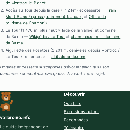
de Montroc-le-Planet
.
Accès au Tour depuis la gare (~1,2 km) et desserte —
Train
Mont-Blanc Express (train-mont-blanc.fr)
et
Office de
tourisme de Chamonix
.
Le Tour (1 470 m, plus haut village de la vallée) et domaine
de Balme —
Wikipédia : Le Tour
et
chamonix.com — domaine
de Balme
.
Aiguillette des Posettes (2 201 m, dénivelés depuis Montroc /
Le Tour / remontées) —
altituderando.com
.
Horaires et desserte susceptibles d'évoluer selon la saison :
confirmez sur mont-blanc-express.ch avant votre trajet.
Découvrir
Que faire
Excursions autour
vallorcine.info
Randonnées
Le guide indépendant de
Télécabine