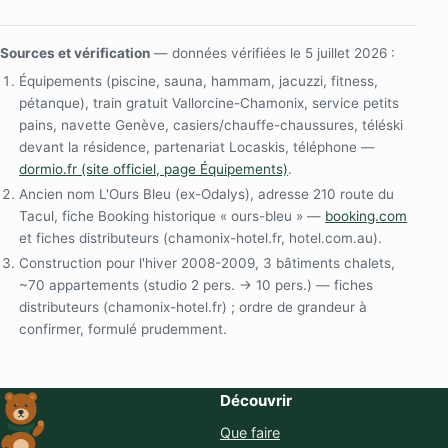
Sources et vérification
— données vérifiées le 5 juillet 2026 :
Équipements (piscine, sauna, hammam, jacuzzi, fitness,
pétanque), train gratuit Vallorcine-Chamonix, service petits
pains, navette Genève, casiers/chauffe-chaussures, téléski
devant la résidence, partenariat Locaskis, téléphone —
dormio.fr (site officiel, page Équipements)
.
Ancien nom L'Ours Bleu (ex-Odalys), adresse 210 route du
Tacul, fiche Booking historique « ours-bleu » —
booking.com
et fiches distributeurs (chamonix-hotel.fr, hotel.com.au).
Construction pour l'hiver 2008-2009, 3 bâtiments chalets,
~70 appartements (studio 2 pers. → 10 pers.) — fiches
distributeurs (chamonix-hotel.fr) ; ordre de grandeur à
confirmer, formulé prudemment.
Découvrir
Que faire